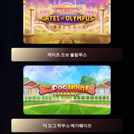
게이츠 오브 올림푸스
더 도그 하우스 메가웨이즈