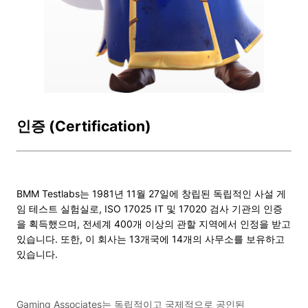
인증 (Certification)
BMM Testlabs는 1981년 11월 27일에 창립된 독립적인 사설 게
임 테스트 실험실로, ISO 17025 IT 및 17020 검사 기관의 인증
을 획득했으며, 전세계 400개 이상의 관할 지역에서 인정을 받고
있습니다. 또한, 이 회사는 13개국에 14개의 사무소를 보유하고
있습니다.
Gaming Associates는 독립적이고 국제적으로 공인된