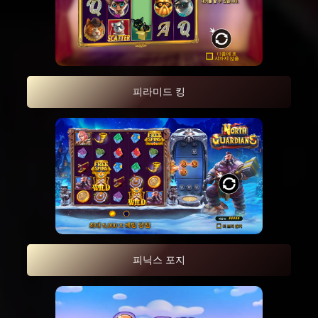
피라미드 킹
피닉스 포지