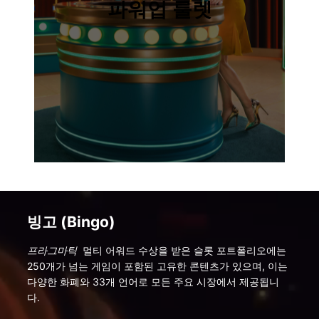
파워업 룰렛
빙고 (Bingo)
프라그마틱
멀티 어워드 수상을 받은 슬롯 포트폴리오에는
250개가 넘는 게임이 포함된 고유한 콘텐츠가 있으며, 이는
다양한 화폐와 33개 언어로 모든 주요 시장에서 제공됩니
다.