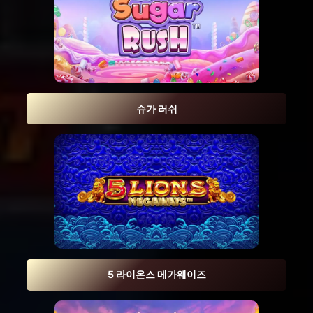
슈가 러쉬
5 라이온스 메가웨이즈