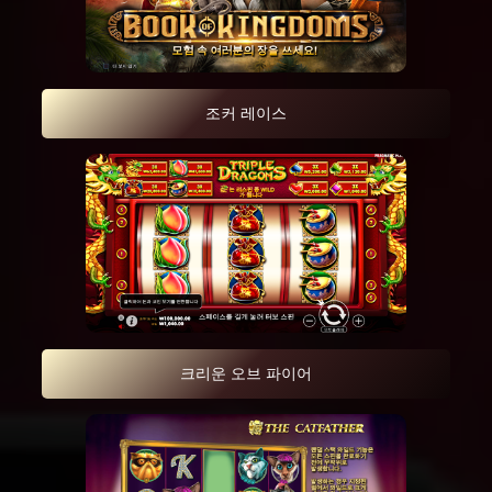
조커 레이스
크리운 오브 파이어