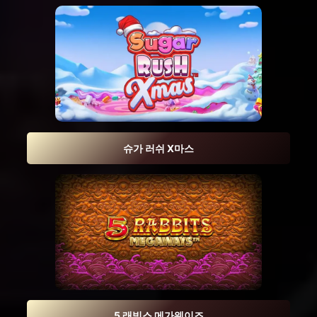
슈가 러쉬 X마스
5 래빗스 메가웨이즈